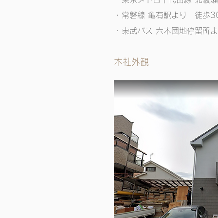
・常磐線 亀有駅より 徒歩3
・
​東武バス 六木団地停留所
本社外観