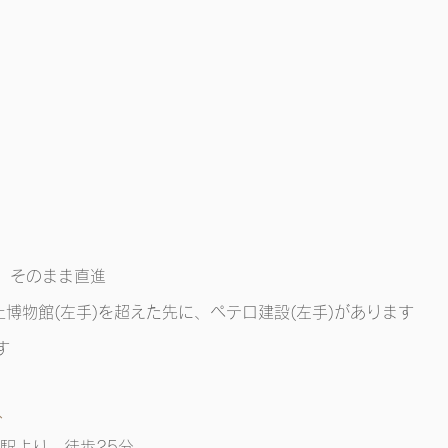
、そのまま直進
土博物館(左手)を超えた先に、ペテロ建設
(左手)
があります
す
へ
駅より 徒歩25分