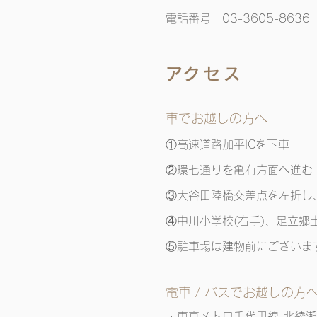
電話番号 03-3605-8636
​アクセス
車でお越しの方へ
①高速道路加平ICを下車
②環七通りを亀有方面へ進む
③大谷田陸橋交差点を左折し
④中川小学校(右手)、足立郷
⑤駐車場は建物前にございま
電車 / バスでお越しの方
・東京メトロ千代田線 北綾瀬